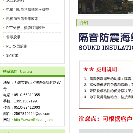
双面胶系列
电梯门板自动扶梯装潢胶带
电梯加强筋专用胶带
介绍
PET铭板、标牌双面胶带
警示胶带
PET双面胶带
3M胶带
联系我们 Contact
地址：无锡市锡山区鹅湖镇锡甘路87
号
电话：0510-66811355
手机：13951567199
传真：0510-82412003
邮件：2567844624@qq.com
网站：
http://www.xifeixiang.com