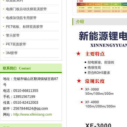
双面胶系列
电梯门板自动扶梯装潢胶带
电梯加强筋专用胶带
介绍
PET铭板、标牌双面胶带
警示胶带
PET双面胶带
3M胶带
联系我们 Contact
地址：无锡市锡山区鹅湖镇锡甘路87
号
电话：0510-66811355
手机：13951567199
传真：0510-82412003
邮件：2567844624@qq.com
网站：
http://www.xifeixiang.com