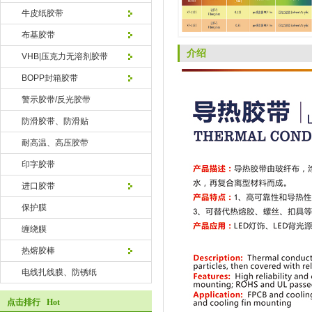
牛皮纸胶带
布基胶带
介绍
VHB|压克力无溶剂胶带
BOPP封箱胶带
警示胶带/反光胶带
防滑胶带、防滑贴
耐高温、高压胶带
印字胶带
进口胶带
保护膜
缠绕膜
热熔胶棒
电线扎线膜、防锈纸
点击排行 Hot