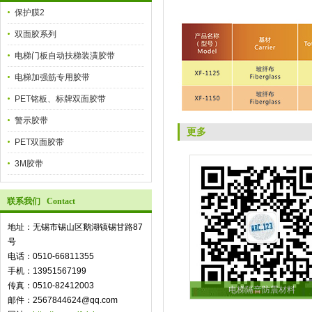
保护膜2
双面胶系列
电梯门板自动扶梯装潢胶带
电梯加强筋专用胶带
PET铭板、标牌双面胶带
警示胶带
更多
PET双面胶带
3M胶带
联系我们 Contact
地址：无锡市锡山区鹅湖镇锡甘路87
号
电话：0510-66811355
手机：13951567199
传真：0510-82412003
电梯隔音防震材料
邮件：2567844624@qq.com