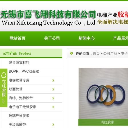
网站首页
关于公司
新闻中心
产品展
公司产品 Product
你的位置：
首页
>
公司产品
>
电子
隔音防震材料
BOPP、PVC双面胶
电梯胶带专用
双面胶带
海绵、泡棉胶带
电子电工绝缘胶带
玻璃纤维胶带
玛拉胶带
美纹纸胶带