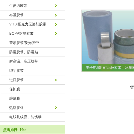
牛皮纸胶带
布基胶带
VHB|压克力无溶剂胶带
BOPP封箱胶带
警示胶带/反光胶带
防滑胶带、防滑贴
耐高温、高压胶带
电子电器PET玛拉胶带、冰箱
印字胶带
进口胶带
总
保护膜
缠绕膜
热熔胶棒
电线扎线膜、防锈纸
点击排行 Hot