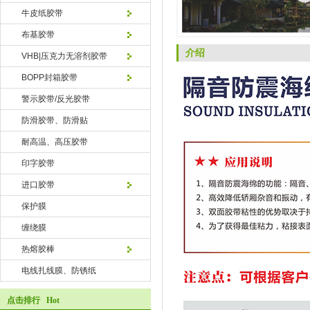
牛皮纸胶带
布基胶带
介绍
VHB|压克力无溶剂胶带
BOPP封箱胶带
警示胶带/反光胶带
防滑胶带、防滑贴
耐高温、高压胶带
印字胶带
进口胶带
保护膜
缠绕膜
热熔胶棒
电线扎线膜、防锈纸
点击排行 Hot