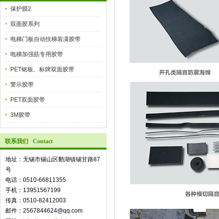
保护膜2
双面胶系列
电梯门板自动扶梯装潢胶带
电梯加强筋专用胶带
PET铭板、标牌双面胶带
警示胶带
PET双面胶带
3M胶带
联系我们 Contact
地址：无锡市锡山区鹅湖镇锡甘路87
号
电话：0510-66811355
手机：13951567199
传真：0510-82412003
邮件：2567844624@qq.com