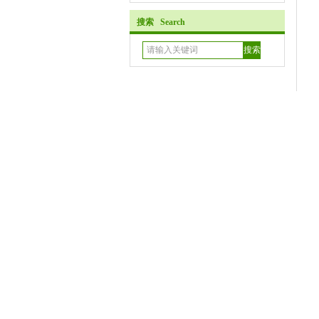
搜索 Search