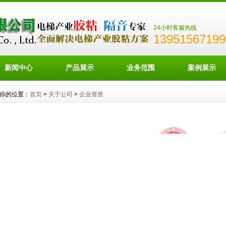
24小时客服热线
13951567199
新闻中心
产品展示
业务范围
案例展示
你的位置：
首页
>
关于公司
>
企业资质