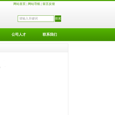
网站首页
|
网站导航
|
留言反馈
公司人才
联系我们